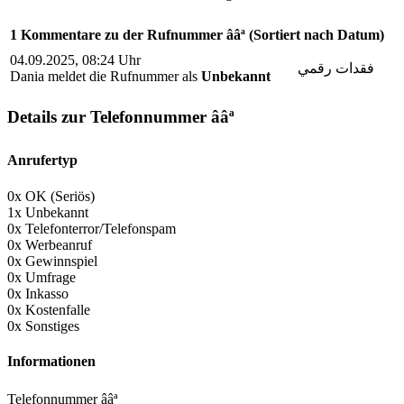
1 Kommentare zu der Rufnummer ââª (Sortiert nach Datum)
04.09.2025, 08:24 Uhr
فقدات رقمي
Dania meldet die Rufnummer
als
Unbekannt
Details zur Telefonnummer ââª
Anrufertyp
0x OK (Seriös)
1x Unbekannt
0x Telefonterror/Telefonspam
0x Werbeanruf
0x Gewinnspiel
0x Umfrage
0x Inkasso
0x Kostenfalle
0x Sonstiges
Informationen
Telefonnummer ââª